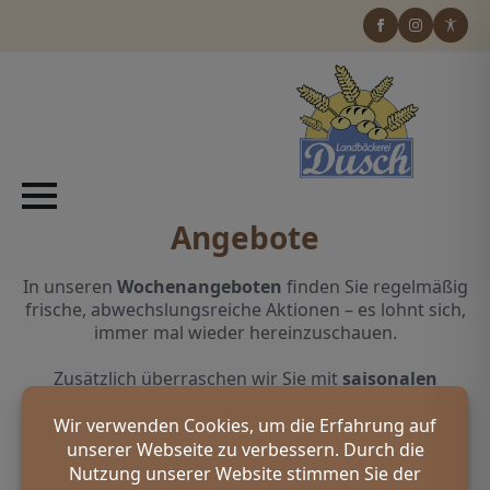
Angebote
In unseren
Wochenangeboten
finden Sie regelmäßig
frische, abwechslungsreiche Aktionen – es lohnt sich,
immer mal wieder hereinzuschauen.
Zusätzlich überraschen wir Sie mit
saisonalen
Highlights
: Ob Weihnachten, Ostern, Muttertag oder
sommerliche Grillabende – für jedes Fest und jede
Jahreszeit bereiten wir besondere Genussideen für
Sie vor.