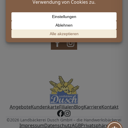
Bleiben Sie inspiriert und entdecken Sie unsere
aktuellen Angebote auf Facebook oder Instagram.
Wir freuen uns auf Ihren Besuch – online und in
unseren Filialen!
Angebote
Kundenkarte
Filialen
Blog
Karriere
Kontakt
©2026 Landbäckerei Dusch GmbH – die Handwerksbäckerei
Impressum
Datenschutz
AGB
Privatsphäre