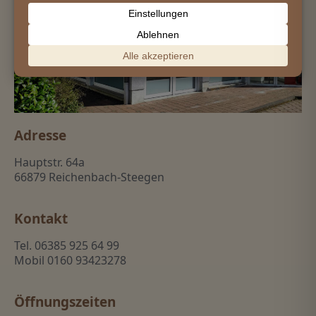
Adresse
Hauptstr. 64a
66879 Reichenbach-Steegen
Kontakt
Tel. 06385 925 64 99
Mobil 0160 93423278
Öffnungszeiten