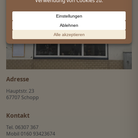
Adresse
Hauptstr. 23
67707 Schopp
Kontakt
Tel. 06307 367
Mobil 0160 93423674