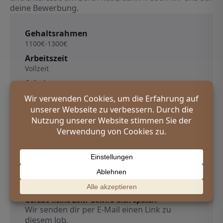
deine Bewerbung.
Gehaltsrahmen
1100€
-
1300€
Arbeitszeit
Vollzeit
Arbeitsort
Mackenbach, Kreis Kaiserslautern
Veröffentlichungsdatum
8. Dezember 2025
Jetzt bewerben
Gerade keine Zeit? Bewirb dich später!
Wir senden dir per E-Mail einen Link zu
diesem Job.